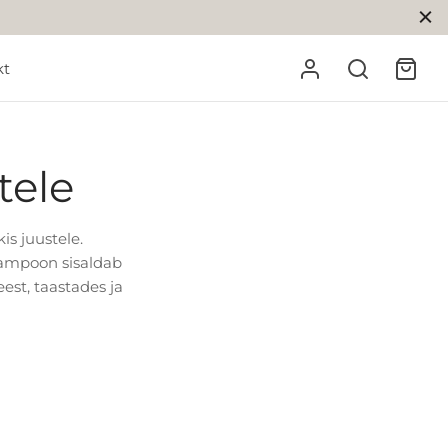
kt
tele
is juustele.
Šampoon sisaldab
eest, taastades ja