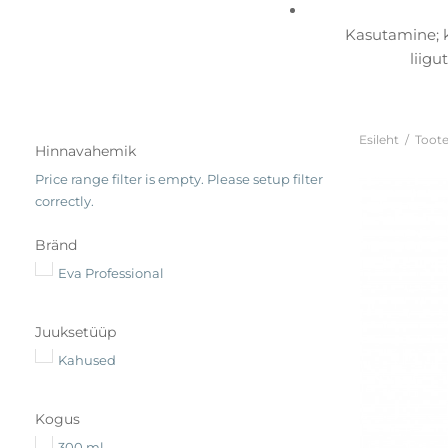
Kasutamine; k
liigu
Esileht
/
Toote
Hinnavahemik
Price range filter is empty. Please setup filter
correctly.
Bränd
Eva Professional
Juuksetüüp
Kahused
Kogus
300 ml