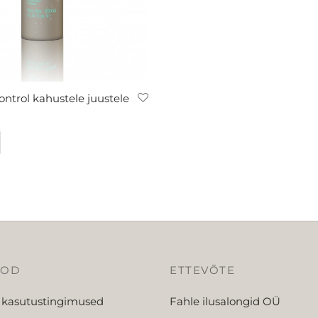
trol kahustele juustele
OOD
ETTEVÕTE
 kasutustingimused
Fahle ilusalongid OÜ