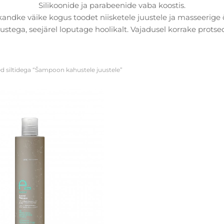
Silikoonide ja parabeenide vaba koostis.
andke väike kogus toodet niisketele juustele ja masseerige õ
tustega, seejärel loputage hoolikalt. Vajadusel korrake protse
d siltidega “Šampoon kahustele juustele”