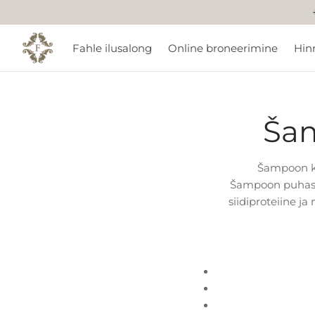
Fahle ilusalong
Online broneerimine
Hin
Šam
Šampoon kah
Šampoon puhasta
siidiproteiine ja