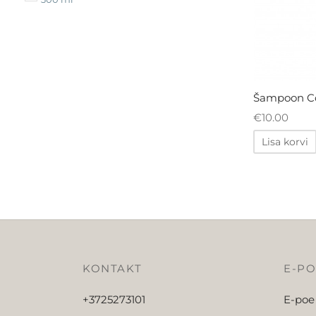
Šampoon Con
€
10.00
Lisa korvi
KONTAKT
E-P
+3725273101
E-poe