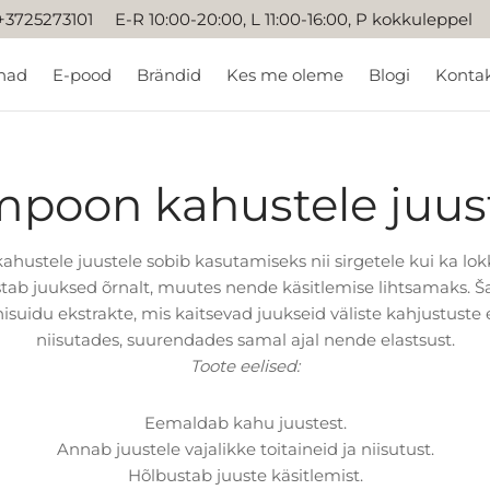
+3725273101 E-R 10:00-20:00, L 11:00-16:00, P kokkuleppel
nad
E-pood
Brändid
Kes me oleme
Blogi
Konta
poon kahustele juus
ustele juustele sobib kasutamiseks nii sirgetele kui ka lokk
b juuksed õrnalt, muutes nende käsitlemise lihtsamaks. 
 nisuidu ekstrakte, mis kaitsevad juukseid väliste kahjustuste 
niisutades, suurendades samal ajal nende elastsust.
Toote eelised:
Eemaldab kahu juustest.
Annab juustele vajalikke toitaineid ja niisutust.
Hõlbustab juuste käsitlemist.