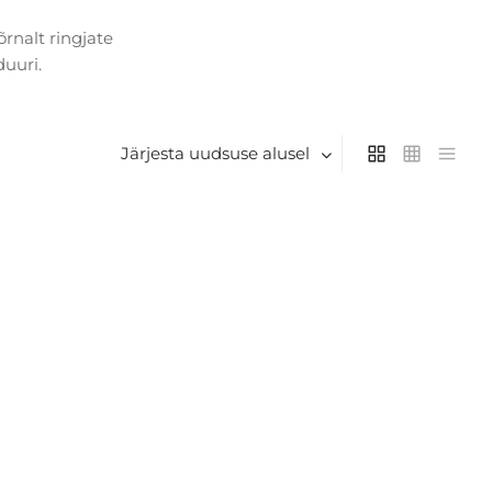
rnalt ringjate
duuri.
Järjesta uudsuse alusel