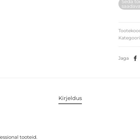
Seda too
saadava
Tootekoo
Kategoor
Jaga
Kirjeldus
essional tooteid.