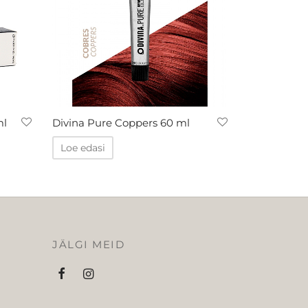
ml
Divina Pure Coppers 60 ml
Loe edasi
JÄLGI MEID