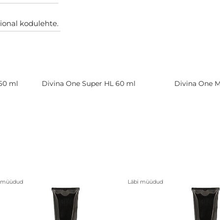
ional kodulehte.
60 ml
Divina One Super HL 60 ml
Divina One M
i müüdud
Läbi müüdud