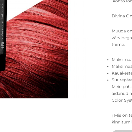
konto loo
Divina On
Muuda om
värvidega
toime.
Maksimaal
Maksimaal
Kauakeste
Suurepära
Meie pühe
aidanud m
Color Sys
¿Mis on t
kinnitumi