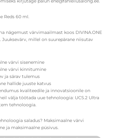
miseks kirjutage palun ene@fahleilusalong.ee.
e Reds 60 ml.
a nägemust värvimaailmast koos DIVINA.ONE
. Juuksevärv, millel on suurepärane niisutav
ne värvi sisenemine
ne värvi kinnitumine
v ja särav tulemus
ne hallide juuste katvus
ndumus kvaliteedile ja innovatsioonile on
eil välja töötada uue tehnoloogia: UCS.2 Ultra
tem tehnoloogia.
ehnoloogia saladus? Maksimaalne värvi
ne ja maksimaalne püsivus.