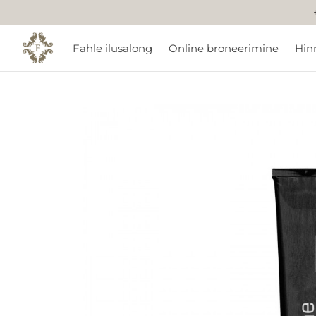
Fahle ilusalong
Online broneerimine
Hin