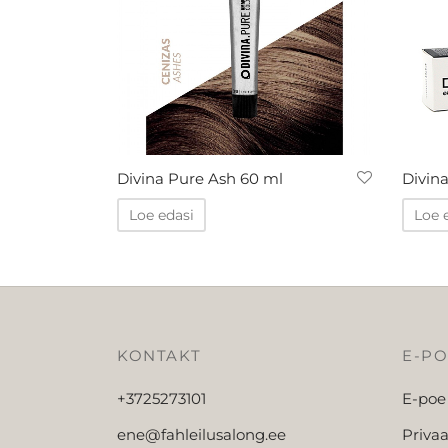
Divina Pure Ash 60 ml
Divin
Loe edasi
Loe 
KONTAKT
E-P
+3725273101
E-poe
ene@fahleilusalong.ee
Privaa