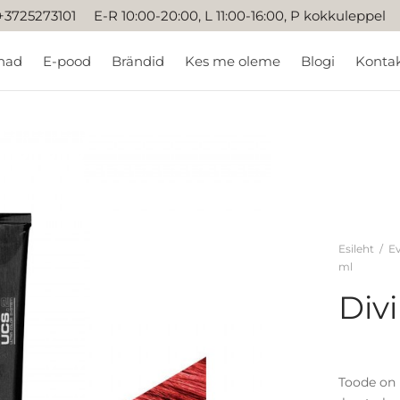
+3725273101 E-R 10:00-20:00, L 11:00-16:00, P kokkuleppel
nad
E-pood
Brändid
Kes me oleme
Blogi
Konta
Esileht
/
Ev
ml
Div
Toode on 