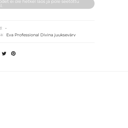
det ei ole hetkel laos ja pole seetõttu
l.
d:
-
ia:
Eva Professional Divina juuksevärv