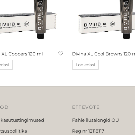
a XL Coppers 120 ml
Divina XL Cool Browns 120 
edasi
Loe edasi
OOD
ETTEVÕTE
 kasutustingimused
Fahle ilusalongid OÜ
tsuspoliitika
Reg nr 12118117